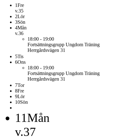
1
Fre
v.35
2
Lör
3
Sön
4
Mån
v.36
18:00 - 19:00
Fortsättningsgrupp Ungdom
Träning
Herrgårdsvägen 31
5
Tis
6
Ons
18:00 - 19:00
Fortsättningsgrupp Ungdom
Träning
Herrgårdsvägen 31
7
Tor
8
Fre
9
Lör
10
Sön
11
Mån
v.37