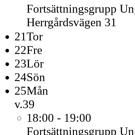
Fortsättningsgrupp U
Herrgårdsvägen 31
21
Tor
22
Fre
23
Lör
24
Sön
25
Mån
v.39
18:00 - 19:00
Fortsättningsgrupp U