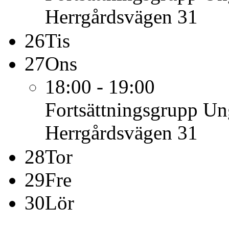
Herrgårdsvägen 31
26
Tis
27
Ons
18:00 - 19:00
Fortsättningsgrupp U
Herrgårdsvägen 31
28
Tor
29
Fre
30
Lör