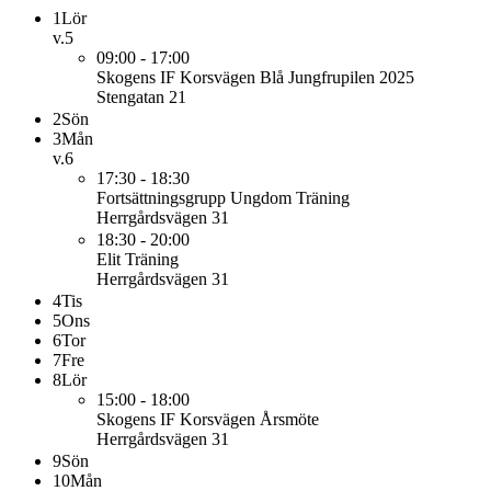
1
Lör
v.5
09:00 - 17:00
Skogens IF Korsvägen
Blå Jungfrupilen 2025
Stengatan 21
2
Sön
3
Mån
v.6
17:30 - 18:30
Fortsättningsgrupp Ungdom
Träning
Herrgårdsvägen 31
18:30 - 20:00
Elit
Träning
Herrgårdsvägen 31
4
Tis
5
Ons
6
Tor
7
Fre
8
Lör
15:00 - 18:00
Skogens IF Korsvägen
Årsmöte
Herrgårdsvägen 31
9
Sön
10
Mån