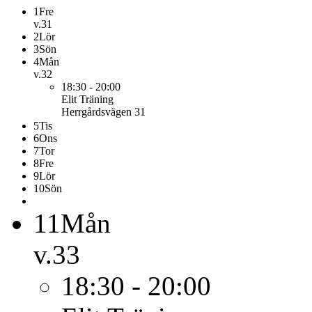
1
Fre
v.31
2
Lör
3
Sön
4
Mån
v.32
18:30 - 20:00
Elit
Träning
Herrgårdsvägen 31
5
Tis
6
Ons
7
Tor
8
Fre
9
Lör
10
Sön
11
Mån
v.33
18:30 - 20:00