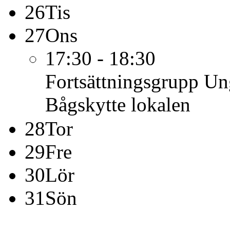
26
Tis
27
Ons
17:30 - 18:30
Fortsättningsgrupp U
Bågskytte lokalen
28
Tor
29
Fre
30
Lör
31
Sön