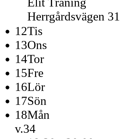
Elit
Träning
Herrgårdsvägen 31
12
Tis
13
Ons
14
Tor
15
Fre
16
Lör
17
Sön
18
Mån
v.34