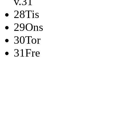
v.31
28
Tis
29
Ons
30
Tor
31
Fre