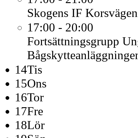
Skogens IF Korsvägen
17:00 - 20:00
Fortsättningsgrupp U
Bågskytteanläggninge
14
Tis
15
Ons
16
Tor
17
Fre
18
Lör