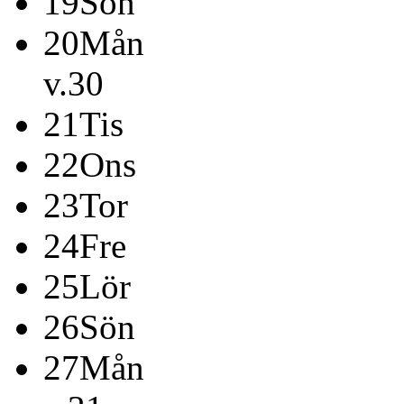
19
Sön
20
Mån
v.30
21
Tis
22
Ons
23
Tor
24
Fre
25
Lör
26
Sön
27
Mån