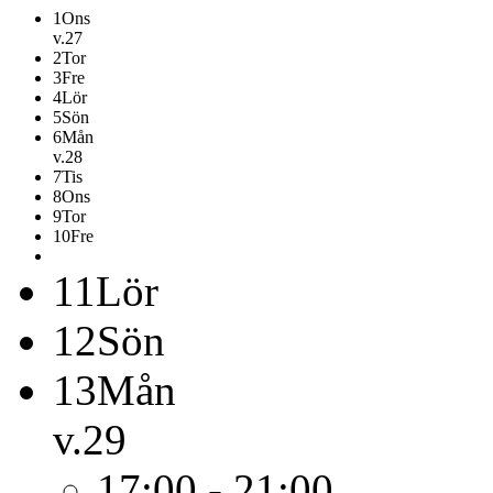
1
Ons
v.27
2
Tor
3
Fre
4
Lör
5
Sön
6
Mån
v.28
7
Tis
8
Ons
9
Tor
10
Fre
11
Lör
12
Sön
13
Mån
v.29
17:00 - 21:00