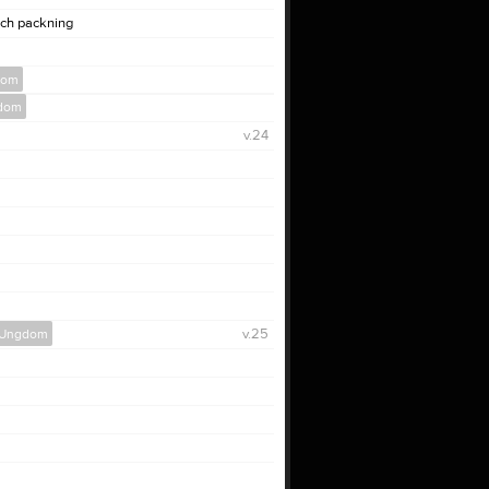
och packning
dom
gdom
v.24
p Ungdom
v.25