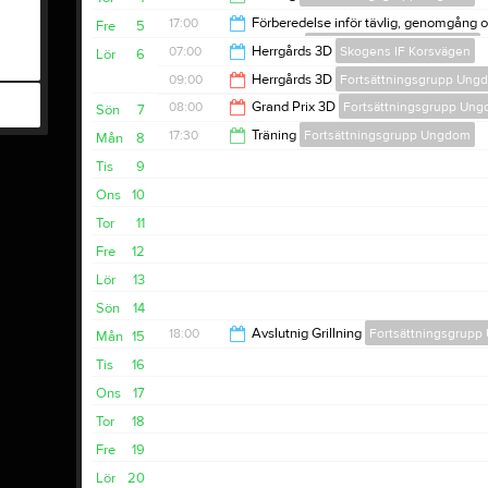
18:30
17:00
Förberedelse inför tävlig, genomgång 
Fre
5
av utrustning
Fortsättningsgrupp Ungdom
18:00
07:00
Herrgårds 3D
Skogens IF Korsvägen
Lör
6
20:00
09:00
Herrgårds 3D
Fortsättningsgrupp Ung
18:00
08:00
Grand Prix 3D
Fortsättningsgrupp Un
Sön
7
15:00
17:30
Träning
Fortsättningsgrupp Ungdom
Mån
8
15:00
Tis
9
18:30
Ons
10
Tor
11
Fre
12
Lör
13
Sön
14
18:00
Avslutnig Grillning
Fortsättningsgrup
Mån
15
Tis
16
20:00
Ons
17
Tor
18
Fre
19
Lör
20