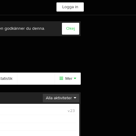
Logga in
sten godkänner du denna.
Okej
atistik
Mer
Huvudmeny
Alla aktiviteter
Tävlingar
v.23
Anläggningen