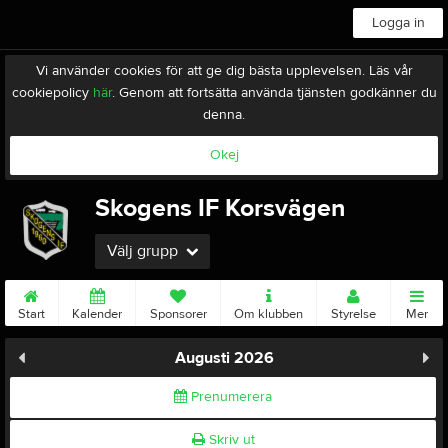
Logga in
Vi använder cookies för att ge dig bästa upplevelsen. Läs vår
cookiepolicy
här
. Genom att fortsätta använda tjänsten godkänner du
denna.
Okej
Skogens IF Korsvägen
Välj grupp
Start
Kalender
Sponsorer
Om klubben
Styrelse
Mer
Augusti 2026
Prenumerera
Skriv ut