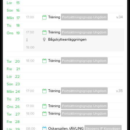
Lör
15
Sön
16
17:00
Träning
Fortsättningsgrupp Ungdom
v.34
Mån
17
Tis
18
19:00
17:00
Träning
Fortsättningsgrupp Ungdom
Ons
19
Bågskytteanläggningen
18:00
18:00
Träning
Fortsättningsgrupp Ungdom
Tor
20
Fre
21
19:00
Lör
22
Sön
23
17:00
Träning
Fortsättningsgrupp Ungdom
v.35
Mån
24
Tis
25
19:00
17:00
Träning
Fortsättningsgrupp Ungdom
Ons
26
18:00
Träning
Fortsättningsgrupp Ungdom
Tor
27
18:00
Fre
28
19:00
08:00
Oskarspilen, tÄVLING
Skogens IF Korsvägen
Lör
29