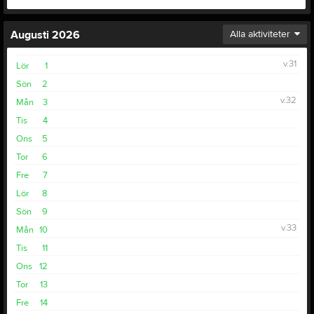
Augusti 2026
Alla aktiviteter
v.31
Lör
1
Sön
2
v.32
Mån
3
Tis
4
Ons
5
Tor
6
Fre
7
Lör
8
Sön
9
v.33
Mån
10
Tis
11
Ons
12
Tor
13
Fre
14