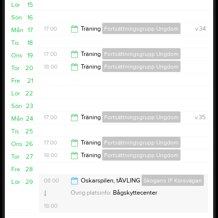
Lör
15
Sön
16
17:00
Träning
Fortsättningsgrupp Ungdom
v.34
Mån
17
Tis
18
19:00
17:00
Träning
Fortsättningsgrupp Ungdom
Ons
19
18:00
Träning
Fortsättningsgrupp Ungdom
Tor
20
18:00
Fre
21
19:00
Lör
22
Sön
23
17:00
Träning
Fortsättningsgrupp Ungdom
v.35
Mån
24
Tis
25
19:00
17:00
Träning
Fortsättningsgrupp Ungdom
Ons
26
18:00
Träning
Fortsättningsgrupp Ungdom
Tor
27
18:00
Fre
28
19:00
08:00
Oskarspilen, tÄVLING
Skogens IF Korsvägen
Lör
29
Övrig platsinfo:
Bågskyttecenter
18:00