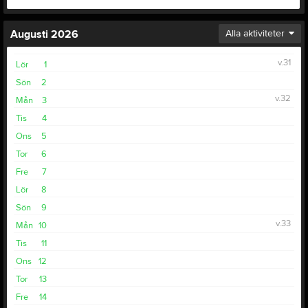
Augusti 2026
Alla aktiviteter
v.31
Lör
1
Sön
2
v.32
Mån
3
Tis
4
Ons
5
Tor
6
Fre
7
Lör
8
Sön
9
v.33
Mån
10
Tis
11
Ons
12
Tor
13
Fre
14