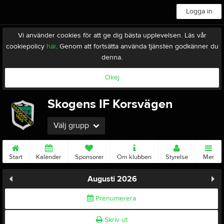
Logga in
Vi använder cookies för att ge dig bästa upplevelsen. Läs vår
cookiepolicy
här
. Genom att fortsätta använda tjänsten godkänner du
denna.
Okej
Skogens IF Korsvägen
Välj grupp
Start
Kalender
Sponsorer
Om klubben
Styrelse
Mer
Augusti 2026
Prenumerera
Skriv ut