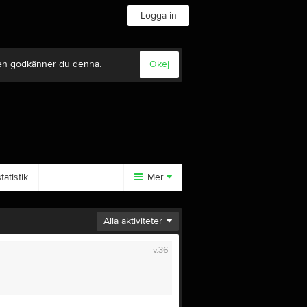
Logga in
sten godkänner du denna.
Okej
atistik
Mer
Huvudmeny
Alla aktiviteter
Tävlingar
v.36
Anläggningen