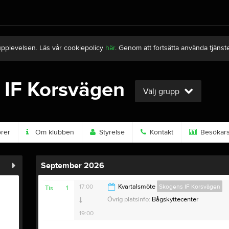
upplevelsen. Läs vår cookiepolicy
här
. Genom att fortsätta använda tjän
 IF Korsvägen
Välj grupp
rer
Om klubben
Styrelse
Kontakt
Besökarst
September 2026
17:00
Kvartalsmöte
Skogens IF Korsvägen
Tis
1
Övrig platsinfo:
Bågskyttecenter
19:00