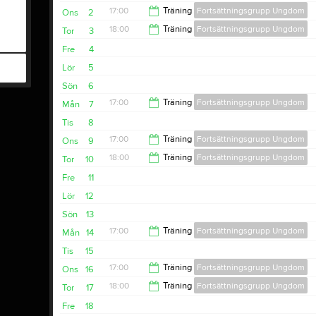
17:00
Träning
Fortsättningsgrupp Ungdom
Ons
2
18:00
Träning
Fortsättningsgrupp Ungdom
Tor
3
18:00
Fre
4
19:00
Lör
5
Sön
6
17:00
Träning
Fortsättningsgrupp Ungdom
Mån
7
Tis
8
19:00
17:00
Träning
Fortsättningsgrupp Ungdom
Ons
9
18:00
Träning
Fortsättningsgrupp Ungdom
Tor
10
18:00
Fre
11
19:00
Lör
12
Sön
13
17:00
Träning
Fortsättningsgrupp Ungdom
Mån
14
Tis
15
19:00
17:00
Träning
Fortsättningsgrupp Ungdom
Ons
16
18:00
Träning
Fortsättningsgrupp Ungdom
Tor
17
18:00
Fre
18