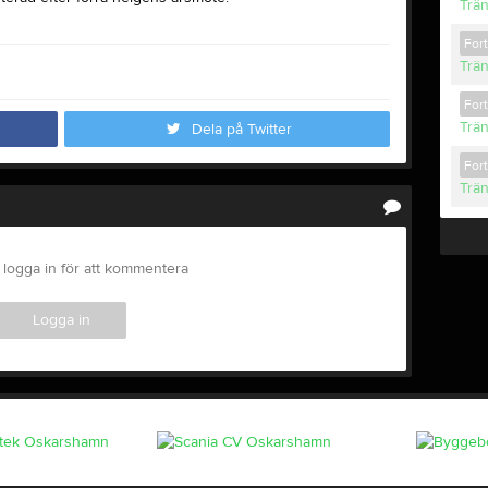
Trä
For
Trä
For
Trä
Dela på Twitter
For
Trä
logga in för att kommentera
Logga in