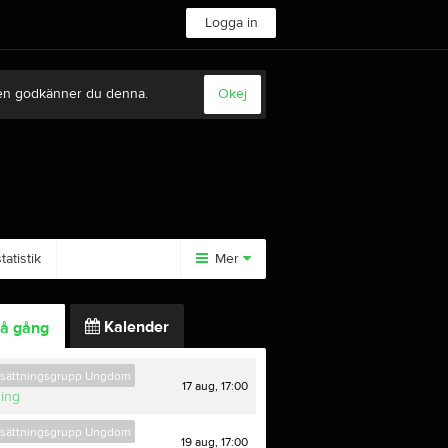
Logga in
sten godkänner du denna.
Okej
atistik
Mer
Huvudmeny
Kalender
å gång
Tävlingar
Anläggningen
tsättningsgrupp Ungdom
17 aug, 17:00
ning
tsättningsgrupp Ungdom
19 aug, 17:00