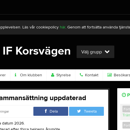
upplevelsen. Läs vår cookiepolicy
här
. Genom att fortsätta använda tjän
 IF Korsvägen
Välj grupp
rer
Om klubben
Styrelse
Kontakt
Besökarst
P
esammansättning uppdaterad
For
Dela
Tweeta
ningar
Trä
a datum 2026.
For
terad efter förra helgens årsmöte.