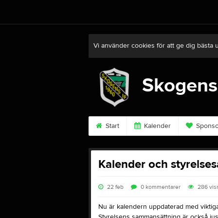
Vi använder cookies för att ge dig bästa 
Skogens
Start
Kalender
Sponso
Kalender och styrels
22 feb
0
kommentarer
286
vis
Nu är kalendern uppdaterad med viktig
Styrelsens sammansättning är också jus