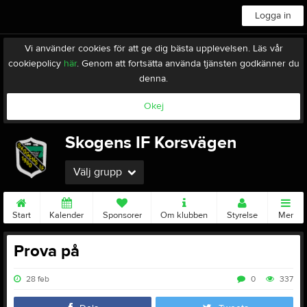
Logga in
Vi använder cookies för att ge dig bästa upplevelsen. Läs vår
cookiepolicy
här
. Genom att fortsätta använda tjänsten godkänner du
denna.
Okej
Skogens IF Korsvägen
Välj grupp
Start
Kalender
Sponsorer
Om klubben
Styrelse
Mer
Prova på
28 feb
0
337